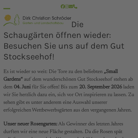
Skip
Facebook
Instagram
E-
Telefon
to
Mail
Open
Close
content
Die
mobile
mobile
Schaugärten öffnen wieder:
menu
menu
Besuchen Sie uns auf dem Gut
Stockseehof!
Es ist wieder so weit: Die Tore zu den beliebten
„Small
Gardens“
auf dem wunderschönen Gut Stockseehof stehen ab
dem
04. Juni
für Sie offen! Bis zum
20. September 2026
laden
wir Sie herzlich dazu ein, sich vor Ort inspirieren zu lassen. Zu
sehen gibt es unter anderem eine Auswahl unserer
erfolgreichen Wettbewerbsgärten aus den vergangenen Jahren.
Unser neuer Rosengarten:
Als Gewinner des letzten Jahres
durften wir eine neue Fläche gestalten. Da die Rosen spät