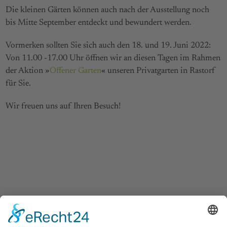
Die kleinen Gärten können auch nach der Ausstellung noch
bis Mitte September entdeckt und bewundert werden.
Vormerken sollten Sie sich auch den 18. und 19. Juni 2022:
Von 11.00 -17.00 Uhr öffnen wir an diesen Tagen im Rahmen
der Aktion »
Offener Garten
« unseren Privatgarten in Rastorf
für Sie.
Wir freuen uns auf Ihren Besuch!