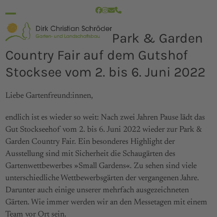
Skip
Facebook
Instagram
E-
Telefon
to
Mail
Open
Close
content
Park & Garden
mobile
mobile
Country Fair auf dem Gutshof
menu
menu
Stocksee vom 2. bis 6. Juni 2022
Liebe Gartenfreund:innen,
endlich ist es wieder so weit: Nach zwei Jahren Pause lädt das
Gut Stockseehof vom 2. bis 6. Juni 2022 wieder zur Park &
Garden Country Fair. Ein besonderes Highlight der
Ausstellung sind mit Sicherheit die Schaugärten des
Gartenwettbewerbes »Small Gardens«. Zu sehen sind viele
unterschiedliche Wettbewerbsgärten der vergangenen Jahre.
Darunter auch einige unserer mehrfach ausgezeichneten
Gärten. Wie immer werden wir an den Messetagen mit einem
Team vor Ort sein.