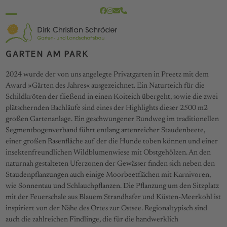
Skip
Facebook
Instagram
E-
Telefon
to
Mail
Open
Close
content
mobile
mobile
GARTEN AM PARK
menu
menu
2024 wurde der von uns angelegte Privatgarten in Preetz mit dem
Award »Gärten des Jahres« ausgezeichnet. Ein Naturteich für die
Schildkröten der fließend in einen Koiteich übergeht, sowie die zwei
plätschernden Bachläufe sind eines der Highlights dieser 2500 m2
großen Gartenanlage. Ein geschwungener Rundweg im traditionellen
Segmentbogenverband führt entlang artenreicher Staudenbeete,
einer großen Rasenfläche auf der die Hunde toben können und einer
insektenfreundlichen Wildblumenwiese mit Obstgehölzen. An den
naturnah gestalteten Uferzonen der Gewässer finden sich neben den
Staudenpflanzungen auch einige Moorbeetflächen mit Karnivoren,
wie Sonnentau und Schlauchpflanzen. Die Pflanzung um den Sitzplatz
mit der Feuerschale aus Blauem Strandhafer und Küsten-Meerkohl ist
inspiriert von der Nähe des Ortes zur Ostsee. Regionaltypisch sind
auch die zahlreichen Findlinge, die für die handwerklich