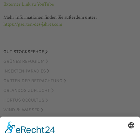
Externer Link zu YouTube
Mehr Informationen finden Sie außerdem unter:
https://gaerten-des-jahres.com
GUT STOCKSEEHOF
GRÜNES REFUGIUM
INSEKTEN-PARADIES
GARTEN DER BETRACHTUNG
ORLANDOS ZUFLUCHT
HORTUS OCCULTUS
WIND & WASSER
GOETHES GARTEN
GÄRTEN DES JAHRES
GARTEN AM PARK