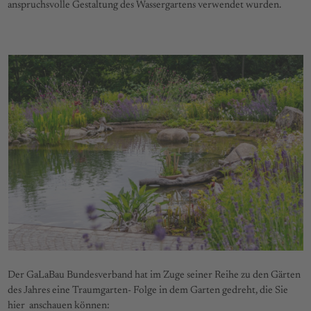
anspruchsvolle Gestaltung des Wassergartens verwendet wurden.
Use
the
left
and
right
arrow
keys
to
access
the
carousel
navigation
buttons
Der GaLaBau Bundesverband hat im Zuge seiner Reihe zu den Gärten
des Jahres eine Traumgarten- Folge in dem Garten gedreht, die Sie
hier anschauen können: